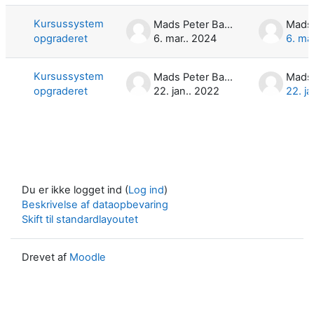
Kursussystem
Mads Peter Bach
opgraderet
6. mar.. 2024
6. ma
Kursussystem
Mads Peter Bach
opgraderet
22. jan.. 2022
22. j
Du er ikke logget ind (
Log ind
)
Beskrivelse af dataopbevaring
Skift til standardlayoutet
Drevet af
Moodle