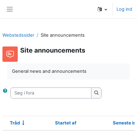
Gå til hovedindhold
Log ind
Sidepanel
Webstedssider
Site announcements
Site announcements
General news and announcements
Søg i fora
Søg i fora
Tråd
Startet af
Seneste i
Status
Liste med samtaleemner. Viser 2 af 2 